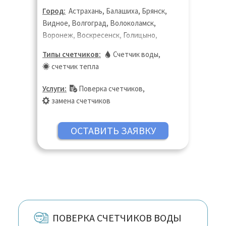
Город:
Астрахань, Балашиха, Брянск,
Видное, Волгоград, Волоколамск,
Воронеж, Воскресенск, Голицыно,
Дедовск, Дзержинск, Дзержинский,
Типы счетчиков:
Счетчик воды
,
Дмитров, Долгопрудный, Домодедово,
счетчик тепла
Дубна, Екатеринбург, Жуковский,
Зарайск, Звенигород, Иваново,
Услуги:
Поверка счетчиков
,
Ивантеевка, Ижевск, Истра, Казань,
замена счетчиков
Калининград, Калуга, Кашира, Кинешма,
Киров, Клин, Коломна, Королёв,
Кострома, Котельники, Красногорск,
Краснодар, Краснодар, Краснозаводск,
Краснознаменск, Кубинка, Куровское,
Курск, Ликино-Дулёво, Липецк, Лобня,
Люберцы, Магнитогорск, Нижний
Новгород, Оренбург, Пенза, Пермь,
Пушкино, Реутов, Ростов-на Дону,
ПОВЕРКА СЧЕТЧИКОВ ВОДЫ
Самара, Санкт-Петербург, Саратов,