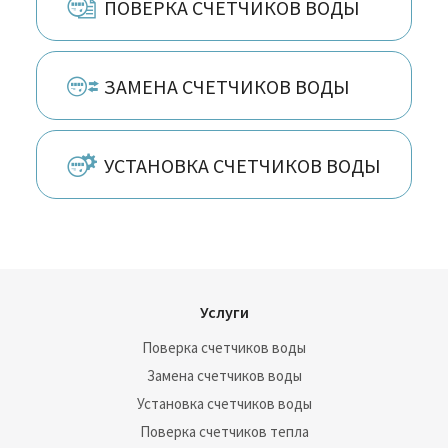
ПОВЕРКА СЧЕТЧИКОВ ВОДЫ
Ростов-на Дону, Рошаль, Руза, Рыбинск,
Санкт-Петербург, Сергиев Посад,
Серпухов, Солнечногорск, Ступино,
Таганрог, Талдом, Тверь, Томск, Фрязино,
ЗАМЕНА СЧЕТЧИКОВ ВОДЫ
Химки, Черноголовка, Чехов, Шатура,
Щёлково, Электрогорск, Электросталь,
Ярославль
УСТАНОВКА СЧЕТЧИКОВ ВОДЫ
Услуги
Поверка счетчиков воды
Замена счетчиков воды
Установка счетчиков воды
Поверка счетчиков тепла