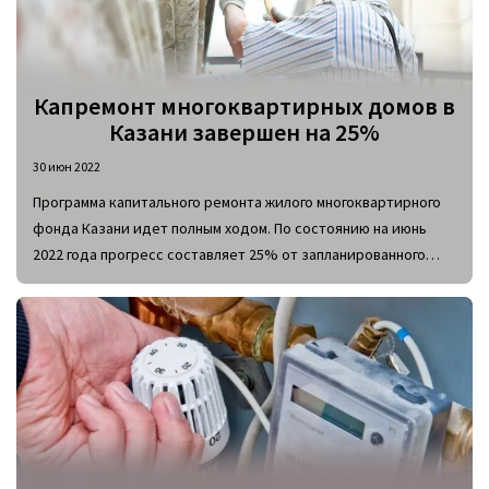
Капремонт многоквартирных домов в
Казани завершен на 25%
30 июн 2022
Программа капитального ремонта жилого многоквартирного
фонда Казани идет полным ходом. По состоянию на июнь
2022 года прогресс составляет 25% от запланированного
количества зданий. За этот отчетный период планируется
облагородить 161 многоквартирный дом, в числе которых
есть 37 малоэтажных зданий. Всего на капитальный ремонт
озвученного фонда из республиканского и городского
бюджетов было выделено 2,4 млрд рублей.