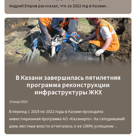
Андрей Егоров рассказал, что за 2022 год в Казани
построили и отремонтировали более 25 км сетей
водоснабжения и водоотведения. В число объектов,
подключенных к новым линиям, числится военный госпиталь,
гимназия №18, пересадочный ЖД-узел «Компрессорный» и
другие.
В Казани завершилась пятилетняя
программа реконструкции
инфраструктуры ЖКХ
15 мар 2023
В период с 2018 по 2022 годы в Казани проходила
инвестиционная программа АО «Казэнерго». На сегодняшний
день местные власти отчитались о ее 100% успешном
выполнении. На модернизацию, ремонт и обслуживание