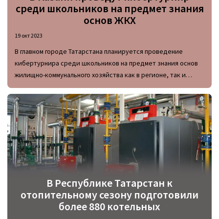
среди школьников на предмет знания
основ ЖКХ
19 окт 2023
В главном городе Татарстана планируется проведение
кибертурнира среди школьников на предмет знания основ
жилищно-коммунального хозяйства как в регионе, так и
России, в частности. Участие в онлайн-соревновании смогут
принять все желающие учащиеся с 5 по 8 классы.
В Республике Татарстан к
отопительному сезону подготовили
более 880 котельных