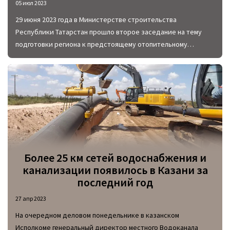
05 июл 2023
29 июня 2023 года в Министерстве строительства
Республики Татарстан прошло второе заседание на тему
подготовки региона к предстоящему отопительному
периоду. Началом мероприятия стало оглашение данных,
полученных благодаря системе «Мониторинг жилищного
фонда».
Более 25 км сетей водоснабжения и
канализации появилось в Казани за
последний год
27 апр 2023
На очередном деловом понедельнике в казанском
Исполкоме генеральный директор местного Водоканала