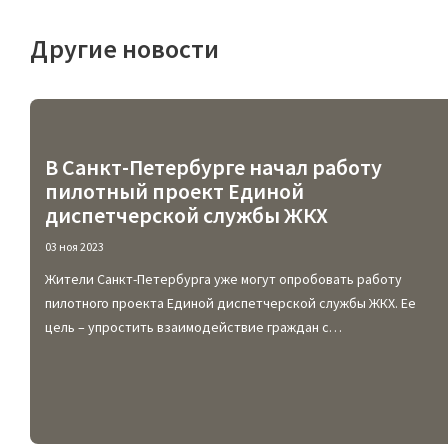
Другие новости
В Санкт-Петербурге начал работу
пилотный проект Единой
диспетчерской службы ЖКХ
03 ноя 2023
Жители Санкт-Петербурга уже могут опробовать работу
пилотного проекта Единой диспетчерской службы ЖКХ. Ее
цель – упростить взаимодействие граждан с
ресурсоснабжающими компаниями и сделать систему
жилищно-коммунального хозяйства более прозрачной для них.