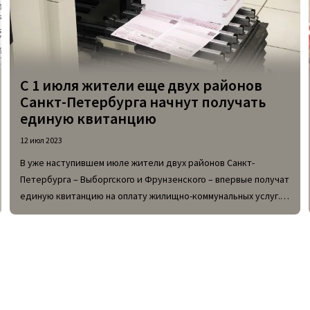
С 1 июля жители еще двух районов
Санкт-Петербурга начнут получать
единую квитанцию
12 июл 2023
В уже наступившем июле жители двух районов Санкт-
Петербурга – Выборгского и Фрунзенского – впервые получат
единую квитанцию на оплату жилищно-коммунальных услуг.
Местные граждане могут забыть о привычном платежном
документе традиционного розового цвета.