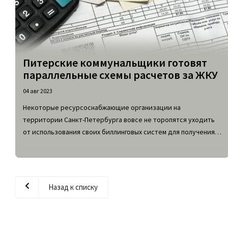
Питерские коммунальщики готовят
параллельные схемы расчетов за ЖКУ
04 авг 2023
Некоторые ресурсоснабжающие организации на
территории Санкт-Петербурга вовсе не торопятся уходить
от использования своих биллинговых систем для получения
оплаты от граждан за оказание жилищно-коммунальных услуг.
Водоканал и ГУП ТЭК анонсировали разработку персональных
систем для расчетов с потребителями услуг ЖКХ.
Назад к списку