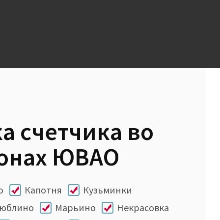
а счетчика во
йонах ЮВАО
о
Капотня
Кузьминки
юблино
Марьино
Некрасовка