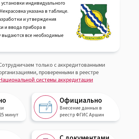
 установки индивидуального
Некрасовка указана в таблице.
разработки и утверждения
и и ввода прибора в
у выдаются все необходимые
Сотрудничаем только с аккредитованными
организациями, проверенными в реестре
Национальной системы аккредитации
но
Официально
ки
Внесение данных в
25 минут
реестр
ФГИС Аршин
С документами