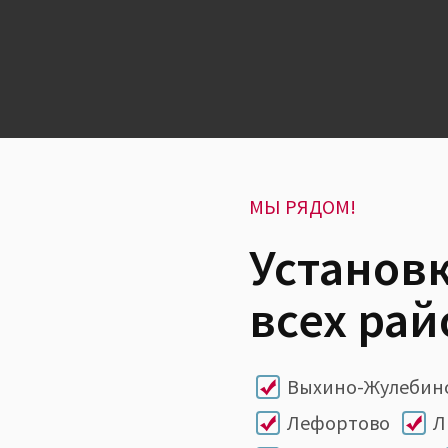
МЫ РЯДОМ!
Установк
всех ра
Выхино-Жулебин
Лефортово
Л