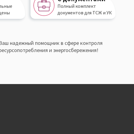
льные
Полный
комплект
цены
документов
для ТСЖ и УК
Ваш надежный помощник в сфере контроля
ресурсопотребления и энергосбережения!