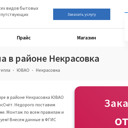
сех видов бытовых
сопутствующих
Заказать услугу
Прайс
Магазин
ла в районе Некрасовка
тепла
ЮВАО
Некрасовка
тире в районе Некрасовка ЮВАО
Зака
осСчёт. Недорого поставим
е. Монтаж по всем правилам и
о
уем! Внесем данные в ФГИС