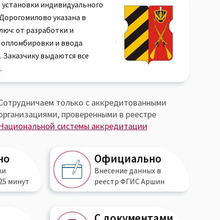
 установки индивидуального
 Дорогомилово указана в
люч: от разработки и
 опломбировки и ввода
. Заказчику выдаются все
.
Сотрудничаем только с аккредитованными
организациями, проверенными в реестре
Национальной системы аккредитации
но
Официально
ки
Внесение данных в
25 минут
реестр
ФГИС Аршин
С документами