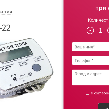
при 
вания
Количест
-22
1
-
Я согласе