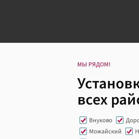
МЫ РЯДОМ!
Установк
всех рай
Внуково
Дор
Можайский
Н