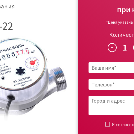
вания
при 
-22
*Цена указана
Количес
1
-
Я согласе