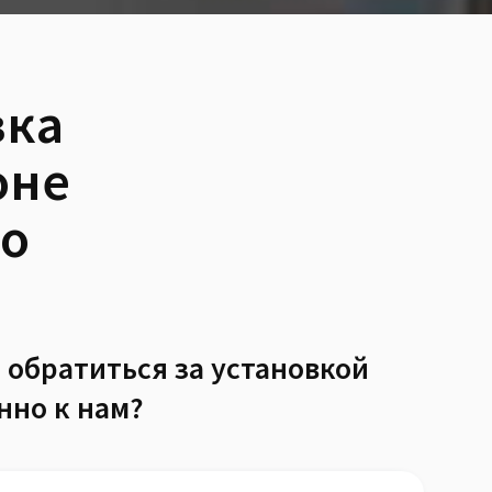
вка
оне
во
 обратиться за установкой
нно к нам?