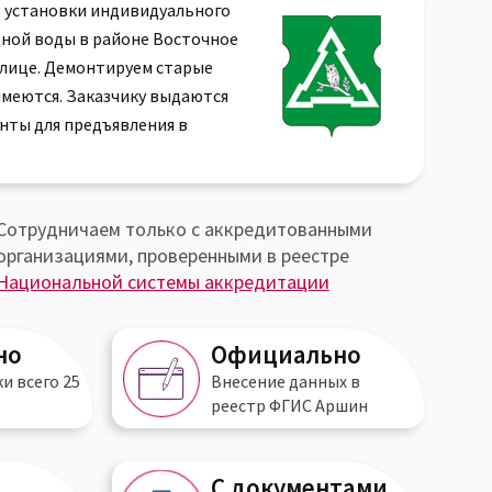
 установки индивидуального
дной воды в районе Восточное
блице. Демонтируем старые
имеются. Заказчику выдаются
нты для предъявления в
.
Сотрудничаем только с аккредитованными
организациями, проверенными в реестре
Национальной системы аккредитации
но
Официально
ки всего
25
Внесение данных в
реестр
ФГИС Аршин
С документами