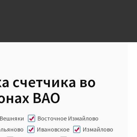
а счетчика во
онах ВАО
Вешняки
Восточное Измайлово
ольяново
Ивановское
Измайлово