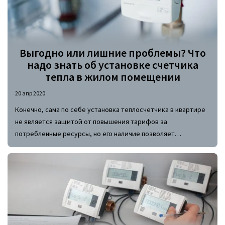
ведется с использованием старых, уже морально и
физически устаревших устройств.
Выгодно или лишние проблемы? Что
надо знать об установке счетчика
тепла в жилом помещении
20 апр 2020
Конечно, сама по себе установка теплосчетчика в квартире
не является защитой от повышения тарифов за
потребленные ресурсы, но его наличие позволяет
оптимизировать расходы, в том числе и за счет
возможности регулирования температурного режима в
помещении. Достигается такой результат благодаря тому,
что такие приборы служат не только для учета
потребленного теплоносителя, но и предоставляют
возможность потребителю самостоятельно регулировать
количество его поступления в систему.