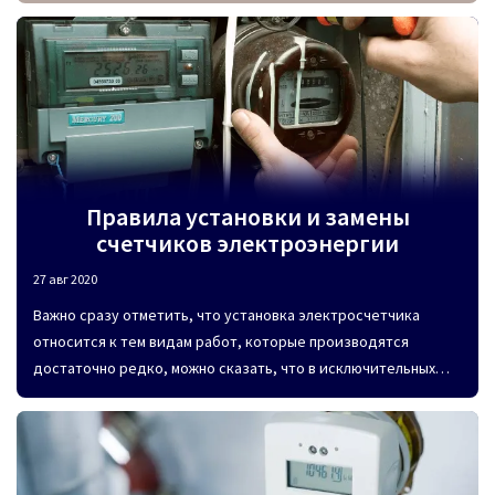
При поквартирном отоплении устанавливается котел,
приборы учета тепла, трубы для вывода газа и дыма, а также
оборудование для забора воздуха. Кроме этого
отопительное устройство оснащается фиксаторами
наблюдения за тягой, контролем пламени, клапаном
отключения, который срабатывает автоматически при
отсутствии огня.
Правила установки и замены
счетчиков электроэнергии
27 авг 2020
Важно сразу отметить, что установка электросчетчика
относится к тем видам работ, которые производятся
достаточно редко, можно сказать, что в исключительных
случаях. Этот прибор учета отличается высокой
надежностью и большим эксплуатационным ресурсом,
поэтому, неудивительно, что учет потребления
электроэнергии во многих домах и квартирах до сих пор