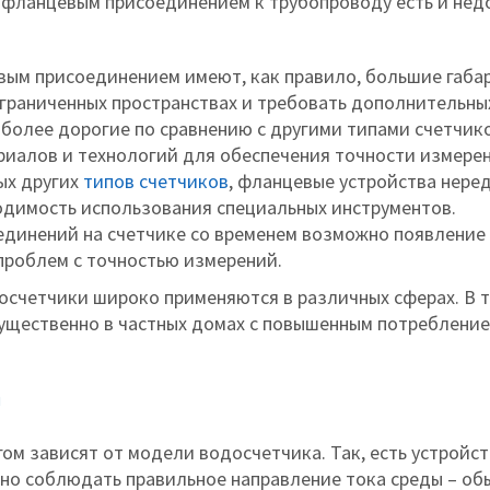
 фланцевым присоединением к трубопроводу есть и недо
евым присоединением имеют, как правило, большие габар
 ограниченных пространствах и требовать дополнительн
 более дорогие по сравнению с другими типами счетчико
риалов и технологий для обеспечения точности измерен
рых других
типов счетчиков
, фланцевые устройства нере
одимость использования специальных инструментов.
оединений на счетчике со временем возможно появление
проблем с точностью измерений.
осчетчики широко применяются в различных сферах. В т
мущественно в частных домах с повышенным потребление
а
ом зависят от модели водосчетчика. Так, есть устройст
но соблюдать правильное направление тока среды – об