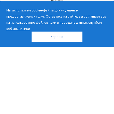
Санкт-Петербург
Мы используем cookie-файлы для улучшения
предоставляемых услуг. Оставаясь на сайте, вы соглашаетесь
Социальные сети:
на
использование файлов куки и передачу данных службам
веб-аналитики
Хорошо
Наши контакты
8 800 600-39-22
info@rosschet.ru
2026 © РосСчёт |
Карта сайта
Дорогие клиенты, обращаем ваше внимание на то, что данный сайт и
все информационные материалы, каталоги, статьи и цены, размещенные
на сайте, носят информационный характер и ни при каких условиях не
являются публичной офертой, определяемой положениями Статьи 437