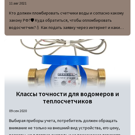
11 авг 2021
Кто должен пломбировать счетчики воды и согласно какому
закону РФ?🛡 Куда обратиться, чтобы опломбировать
водосчетчик?💧 Как подать заявку через интернет и какие
нужны документы.
Классы точности для водомеров и
теплосчетчиков
09 сен 2020
Выбирая приборы учета, потребитель должен обращать
внимание не только на внешний вид устройства, его цену,
размеры, но в первую очередь и на технические параметры