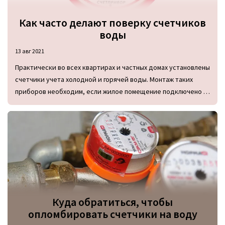
Как часто делают поверку счетчиков
воды
13 авг 2021
Практически во всех квартирах и частных домах установлены
счетчики учета холодной и горячей воды. Монтаж таких
приборов необходим, если жилое помещение подключено к
централизованным коммуникациям. В таком случае
собственник может оплачивать расход воды и экономить
средства. Для того чтобы подать показания со счетчика,
необходимо своевременно его обслуживать. Специалисты
управляющей компании проводят поверку в установленные
сроки и контролируют исправность водомера. Многие
собственники жилых помещений задаются вопросом, как
часто надо проводить поверку счетчиков воды и кто ее
Куда обратиться, чтобы
должен выполнять.
опломбировать счетчики на воду