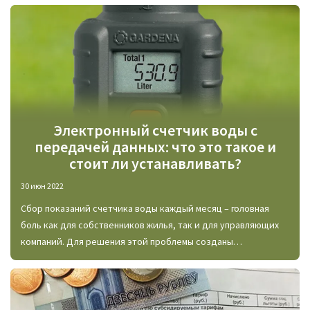
сделаны, где используются, а еще в чем их достоинства и
недостатки.
Электронный счетчик воды с
передачей данных: что это такое и
стоит ли устанавливать?
30 июн 2022
Сбор показаний счетчика воды каждый месяц – головная
боль как для собственников жилья, так и для управляющих
компаний. Для решения этой проблемы созданы
электронные приборы учета с дистанционным снятием
данных о расходе воды. В чем заключаются преимущества
этих счетчиков и обязательно ли нужно менять стандартный
прибор учета на современное «умное» устройство?