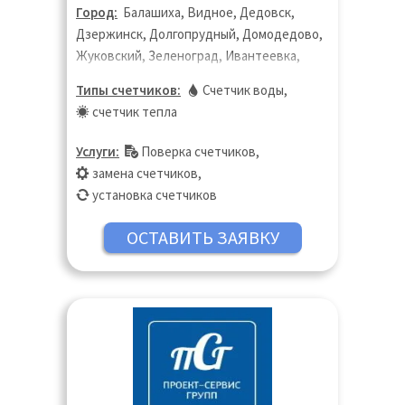
Город:
Балашиха, Видное, Дедовск,
Дзержинск, Долгопрудный, Домодедово,
Жуковский, Зеленоград, Ивантеевка,
Королёв, Котельники, Красногорск,
Типы счетчиков:
Счетчик воды
,
Лобня, Лыткарино, Люберцы, Москва,
счетчик тепла
Московская область, Мытищи, Одинцово,
Подольск, Пушкино, Раменское, Реутов,
Услуги:
Поверка счетчиков
,
Санкт-Петербург, Старая Купавна, Химки,
замена счетчиков
,
Щёлково, Щербинка, Электроугли,
установка счетчиков
Юбилейный