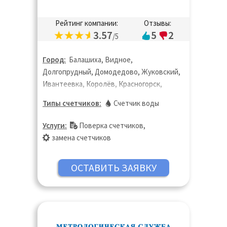
Рейтинг компании:
Отзывы:
3.57
5
2
/5
Город:
Балашиха, Видное,
Долгопрудный, Домодедово, Жуковский,
Ивантеевка, Королёв, Красногорск,
Лобня, Люберцы, Москва, Мытищи,
Типы счетчиков:
Счетчик воды
Ногинск, Одинцово, Пушкино, Раменское,
Реутов, Фрязино, Химки, Щёлково,
Услуги:
Поверка счетчиков
,
Электросталь
замена счетчиков