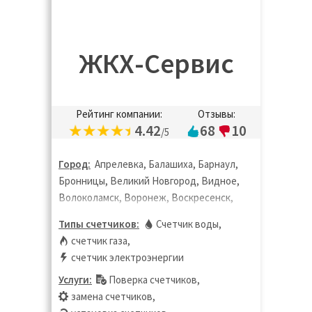
ЖКХ-Сервис
Рейтинг компании:
Отзывы:
4.42
68
10
/5
Город:
Апрелевка, Балашиха, Барнаул,
Бронницы, Великий Новгород, Видное,
Волоколамск, Воронеж, Воскресенск,
Дзержинск, Дзержинский, Дмитров,
Типы счетчиков:
Счетчик воды
,
Долгопрудный, Домодедово, Дубна,
счетчик газа
,
Жуковский, Зарайск, Звенигород,
счетчик электроэнергии
Ивантеевка, Истра, Калуга, Кашира,
Услуги:
Поверка счетчиков
,
Кинешма, Клин, Коломна, Королёв,
замена счетчиков
,
Кострома, Котельники, Красноармейск,