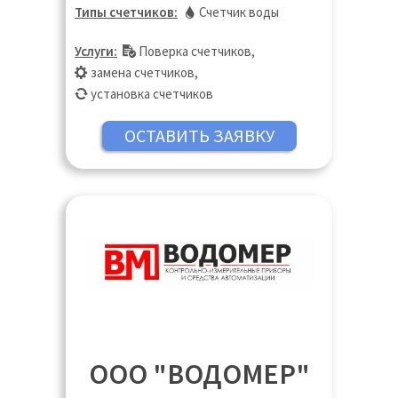
Типы счетчиков:
Счетчик воды
Ивантеевка, Истра, Кашира, Клин,
Коломна, Королёв, Котельники,
Услуги:
Поверка счетчиков
,
Красногорск, Лобня, Лосино-Петровский,
замена счетчиков
,
Лыткарино, Люберцы, Можайск, Мытищи,
установка счетчиков
Наро-Фоминск, Озёры, Орехово-Зуево,
Павловский Посад, Подольск, Пушкино,
Раменское, Реутов, Руза, Сергиев Посад,
Серпухов, Солнечногорск, Ступино,
Талдом, Фрязино, Химки, Чехов, Шатура,
Щёлково, Электросталь
ООО "ВОДОМЕР"