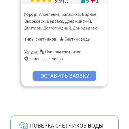
3.97
5
1
/5
Город:
Апрелевка, Балашиха, Видное,
Высоковск, Дедовск, Дзержинский,
Дмитров, Долгопрудный, Домодедово,
Жуковский, Звенигород, Зеленоград,
Типы счетчиков:
Счетчик воды
Ивантеевка, Истра, Калуга, Клин,
Королёв, Котельники, Красногорск,
Услуги:
Поверка счетчиков
,
Краснозаводск, Краснознаменск, Кубинка,
замена счетчиков
Лобня, Лыткарино, Люберцы, Москва,
Мытищи, Ногинск, Одинцово, Павловский
Посад, Пересвет, Протвино, Пушкино,
Раменское, Реутов, Сергиев Посад,
Серпухов, Солнечногорск, Старая
Купавна, Химки, Хотьково, Чехов,
Щёлково, Электросталь, Электроугли,
Яхрома
ПОВЕРКА СЧЕТЧИКОВ ВОДЫ