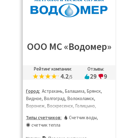
ООО МС «Водомер»
Рейтинг компании:
Отзывы:
4.2
29
9
/5
Город:
Астрахань, Балашиха, Брянск,
Видное, Волгоград, Волоколамск,
Воронеж, Воскресенск, Голицыно,
Дедовск, Дзержинск, Дзержинский,
Типы счетчиков:
Счетчик воды
,
Дмитров, Долгопрудный, Домодедово,
счетчик тепла
Дубна, Екатеринбург, Жуковский,
Зарайск, Звенигород, Иваново,