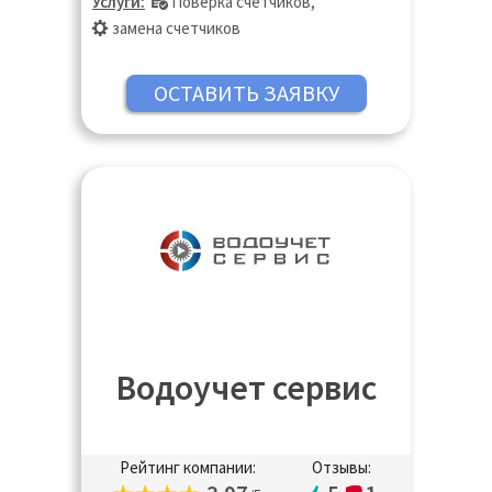
Услуги:
Поверка счетчиков
,
Ивантеевка, Ижевск, Истра, Казань,
замена счетчиков
Калининград, Калуга, Кашира, Кинешма,
Киров, Клин, Коломна, Королёв,
Кострома, Котельники, Красногорск,
Краснодар, Краснодар, Краснозаводск,
Краснознаменск, Кубинка, Куровское,
Курск, Ликино-Дулёво, Липецк, Лобня,
Люберцы, Магнитогорск, Нижний
Новгород, Оренбург, Пенза, Пермь,
Пушкино, Реутов, Ростов-на Дону,
Самара, Санкт-Петербург, Саратов,
Сергиев Посад, Таганрог, Тольятти, Тула,
Тюмень, Ульяновск, Чебоксары, Челябинск
Водоучет сервис
Рейтинг компании:
Отзывы: