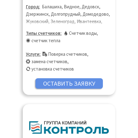
Город:
Балашиха, Видное, Дедовск,
Дзержинск, Долгопрудный, Домодедово,
Жуковский, Зеленоград, Ивантеевка,
Королёв, Котельники, Красногорск,
Типы счетчиков:
Счетчик воды
,
Лобня, Лыткарино, Люберцы, Москва,
счетчик тепла
Московская область, Мытищи, Одинцово,
Подольск, Пушкино, Раменское, Реутов,
Услуги:
Поверка счетчиков
,
Санкт-Петербург, Старая Купавна, Химки,
замена счетчиков
,
Щёлково, Щербинка, Электроугли,
установка счетчиков
Юбилейный