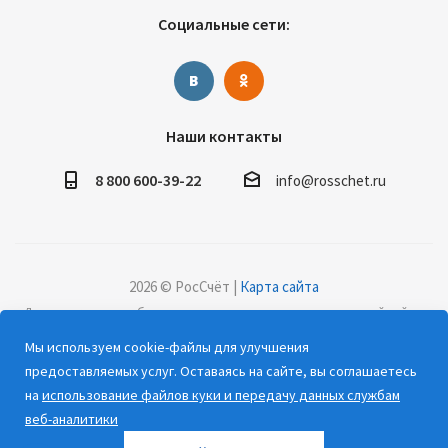
Социальные сети:
Наши контакты
8 800 600-39-22
info@rosschet.ru
2026 © РосСчёт |
Карта сайта
Дорогие клиенты, обращаем ваше внимание на то, что данный сайт и
все информационные материалы, каталоги, статьи и цены, размещенные
Мы используем cookie-файлы для улучшения
на сайте, носят информационный характер и ни при каких условиях не
предоставляемых услуг. Оставаясь на сайте, вы соглашаетесь
являются публичной офертой, определяемой положениями Статьи 437
на
использование файлов куки и передачу данных службам
(2) Гражданского кодекса РФ.
веб-аналитики